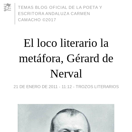
TEMAS BLOG OFICIAL DE LA POETA Y
ESCRITORA ANDALUZA CARMEN
CAMACHO ©2017
El loco literario la
metáfora, Gérard de
Nerval
21 DE ENERO DE 2011 - 11:12
-
TROZOS LITERARIOS