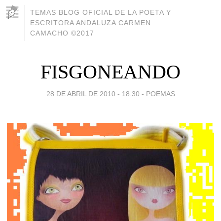
TEMAS BLOG OFICIAL DE LA POETA Y
ESCRITORA ANDALUZA CARMEN
CAMACHO ©2017
FISGONEANDO
28 DE ABRIL DE 2010 - 18:30
-
POEMAS