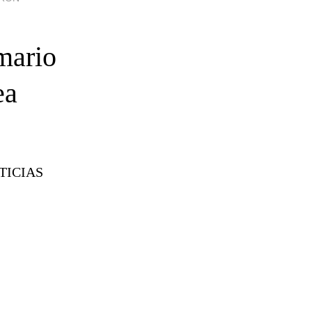
mario
ea
TICIAS