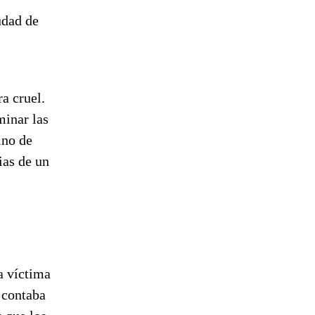
udad de
a cruel.
minar las
ino de
ias de un
la víctima
 contaba