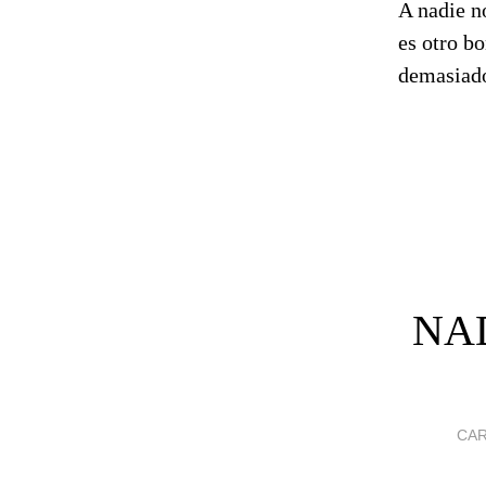
A nadie no
es otro bo
demasiado
NAD
CA