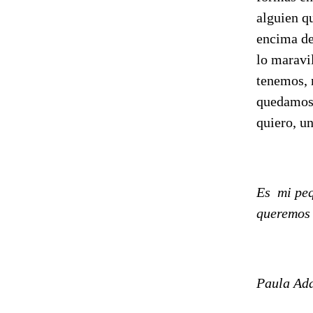
alguien q
encima de 
lo maravi
tenemos, 
quedamos v
quiero, u
Es mi peq
queremos s
Paula A