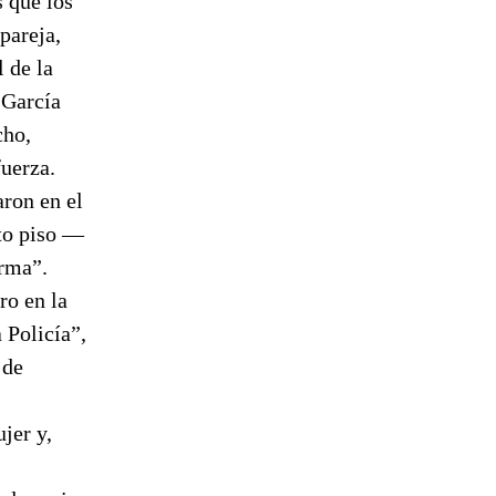
 que los
pareja,
 de la
 García
cho,
fuerza.
aron en el
rto piso —
arma”.
ro en la
 Policía”,
 de
.
jer y,