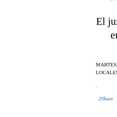
El j
e
MARTES, 
LOCALE
2
Share