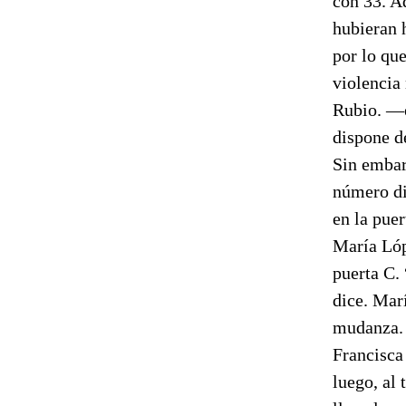
con 33. A
hubieran 
por lo qu
violencia
Rubio. —e
dispone d
Sin embarg
número di
en la pue
María Lóp
puerta C.
dice. Marí
mudanza. 
Francisca
luego, al 