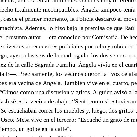
demás, ambos tenían ambientes sociales muy diferentes
hecho totalmente incompatibles. Ángela tampoco tenía 
e, desde el primer momento, la Policía descartó el móvil
 machista. Además, lo hizo bajo la premisa de que Raúl
l presunto autor— era conocido por Comisaría. De he
e diversos antecedentes policiales por robo y robo con 
o, ayer, a las seis de la madrugada, los dos se encontr
ez de la calle Sagrada Familia. Ángela vivía en el cua
rta B—. Precisamente, los vecinos dieron la “voz de al
ez era vecina de Ángela. También vive en el cuarto, pe
 “Oímos como una discusión y gritos. Alguien avisó a la
a José es la vecina de abajo: “Sentí como si estuvieran
Se escuchaban correr los muebles y, luego, dos gritos”
 Osete Mesa vive en el tercero: “Escuché un grito de mu
tiempo, un golpe en la calle”.