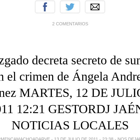
2 COMENTARIOS
uzgado decreta secreto de su
n el crimen de Ángela Andr
énez MARTES, 12 DE JULI
011 12:21 GESTORDJ JAÉN
NOTICIAS LOCALES
RMENCAMACHOADARVE -
13 DE JULIO DE 2011 - 23:38
-
NOS DEJ