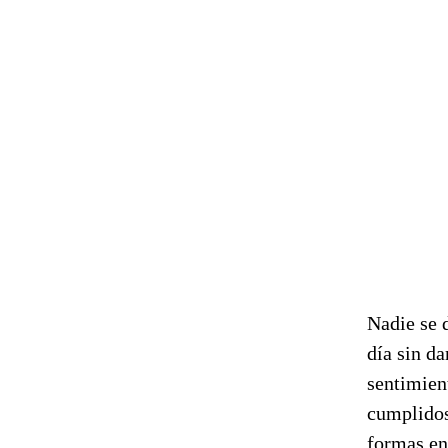
Nadie se 
día sin da
sentimien
cumplidos
formas en 