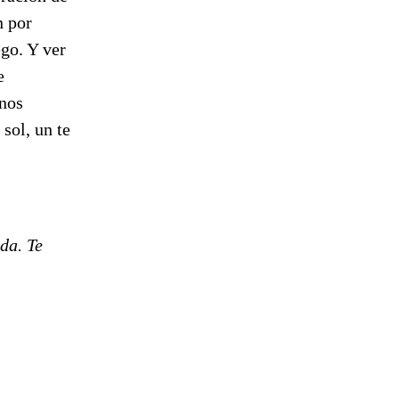
n por
ego. Y ver
e
 nos
sol, un te
da. Te