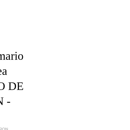
mario
ea
O DE
 -
ARON