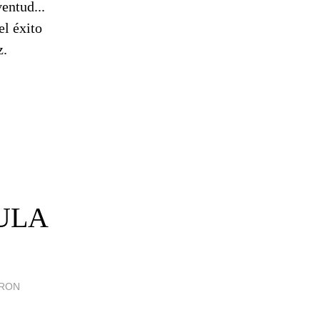
entud...
el éxito
z.
AULA
ARON