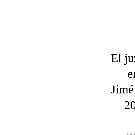
El j
e
Jim
2
CA