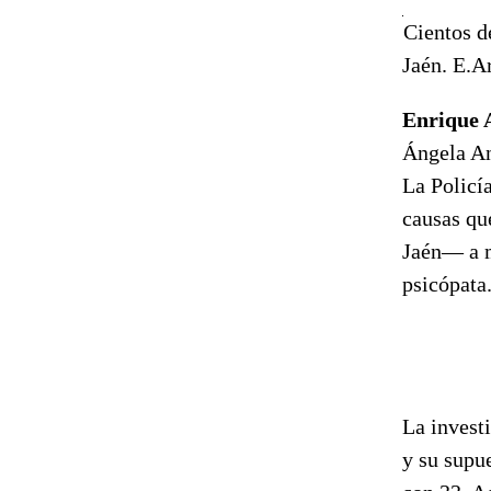
Cientos d
Jaén. E.A
Enrique 
Ángela An
La Policí
causas qu
Jaén— a m
psicópata
La investi
y su supu