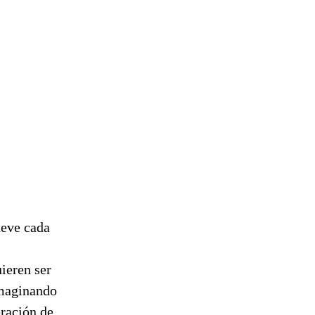
ueve cada
ieren ser
imaginando
eración de