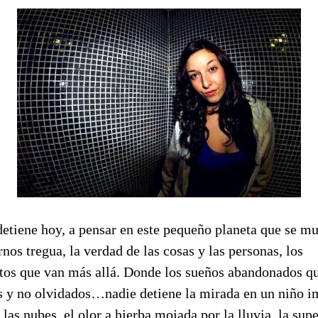
detiene hoy, a pensar en este pequeño planeta que se m
rnos tregua, la verdad de las cosas y las personas, los
tos que van más allá. Donde los sueños abandonados qu
 y no olvidados…nadie detiene la mirada en un niño 
las nubes, el olor a hierba mojada por la lluvia, la sup