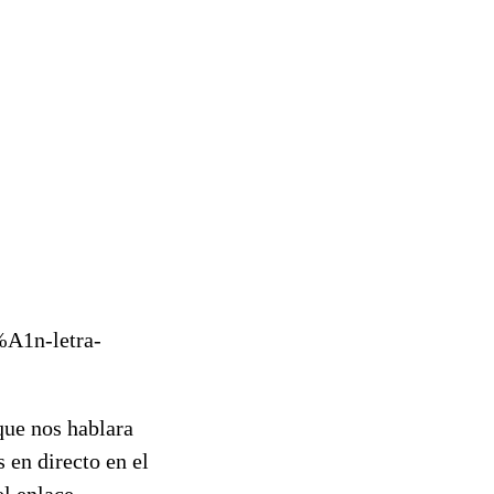
%A1n-letra-
que nos hablara
en directo en el
el enlace