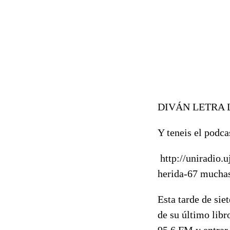
DIVÁN LETRA L
Y teneis el podca
http://uniradio.
herida-67 muchas
Esta tarde de sie
de su último lib
95.6 FM y entrar