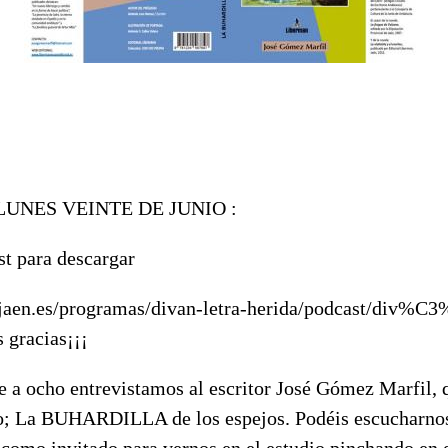
UNES VEINTE DE JUNIO :
st para descargar
ujaen.es/programas/divan-letra-herida/podcast/div%C3
 gracias¡¡¡
te a ocho entrevistamos al escritor José Gómez Marfil, 
ro; La BUHARDILLA de los espejos. Podéis escucharnos 
 como invitado para vernos en el estudio pinchando en 